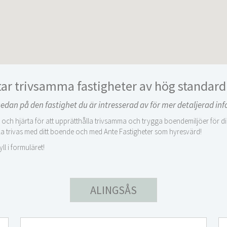
tar trivsamma fastigheter av hög standard
a sedan på den fastighet du är intresserad av för mer detaljerad in
och hjärta för att upprätthålla trivsamma och trygga boendemiljöer för d
a trivas med ditt boende och med Ante Fastigheter som hyresvärd!
ll i formuläret!
ALINGSÅS