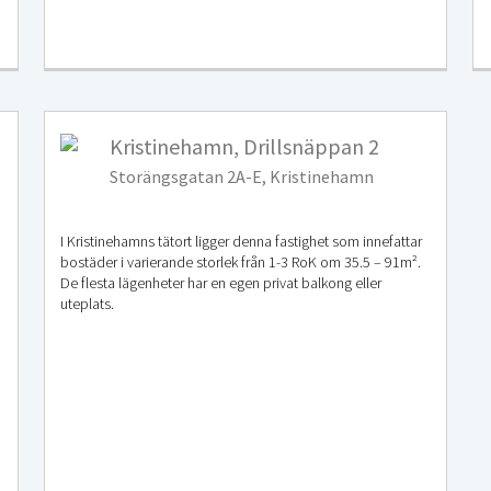
Kristinehamn, Drillsnäppan 2
Storängsgatan 2A-E, Kristinehamn
I Kristinehamns tätort ligger denna fastighet som innefattar
bostäder i varierande storlek från 1-3 RoK om 35.5 – 91m².
De flesta lägenheter har en egen privat balkong eller
uteplats.