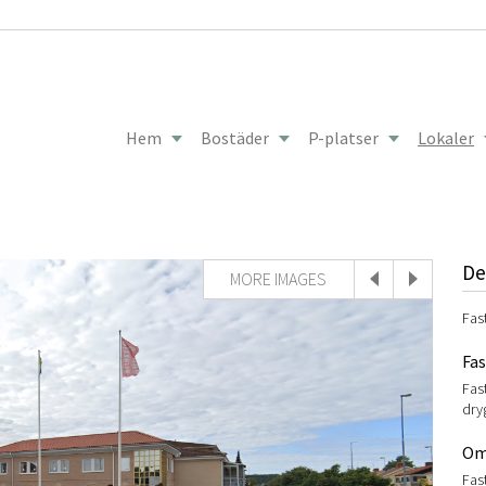
Hem
Bostäder
P-platser
Lokaler
De
MORE IMAGES
Fas
Fa
Fas
dry
Om
Fas