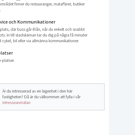
området finner du restauranger, mataffärer, butiker
.
rvice och Kommunikationer
lplats, där buss går ifrån, når du enkelt och snabbt
 fots. In till stadskärnan tar du dig på några få minuter
 cykel, bil eller via allmänna kommunikationer.
latser
-platser.
Är du intresserad av en lägenhet i den här
fastigheten? Då är du välkommen att fylla i vår
Intresseanmälan