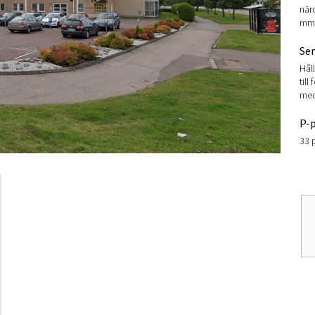
när
mm
Se
Hål
till
med
P-p
33 p