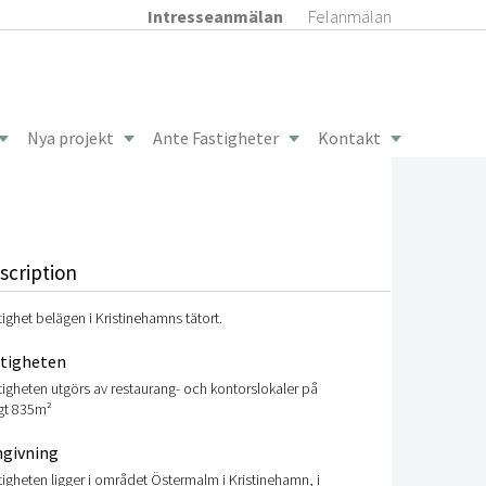
Intresseanmälan
Felanmälan
Nya projekt
Ante Fastigheter
Kontakt
scription
tighet belägen i Kristinehamns tätort.
stigheten
tigheten utgörs av restaurang- och kontorslokaler på
gt 835m²
givning
tigheten ligger i området Östermalm i Kristinehamn, i