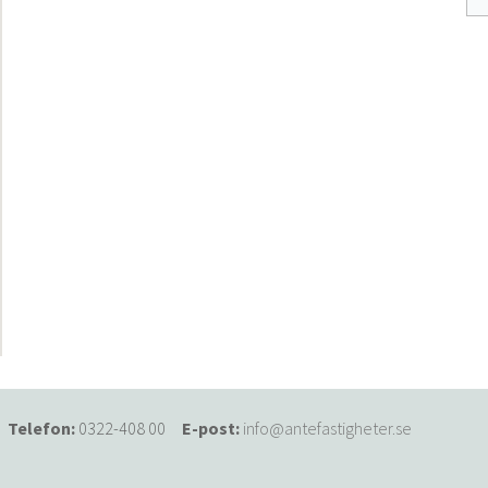
S
Telefon:
0322-408 00
E-post:
info@antefastigheter.se