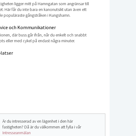
tigheten ligger mitt på Hamngatan som angränsar till
et. Här får du inte bara en kanonutsikt utan även ett
de populäraste gångstråken i Kungshamn.
rvice och Kommunikationer
tionen, där buss går ifrån, når du enkelt och snabbt
 fots eller med cykel på endast några minuter.
latser
Är du intresserad av en lägenhet i den här
fastigheten? Då är du välkommen att fylla i vår
Intresseanmälan