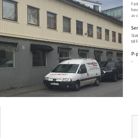
Fas
hav
av 
Se
Sta
till
P-p
–