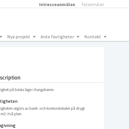
Intresseanmälan
Felanmälan
Nya projekt
Ante Fastigheter
Kontakt
scription
tighet på bästa läge i Kungshamn.
stigheten
tigheten utgörs av bank- och kontorslokaler på drygt
 m2 i två plan.
givning