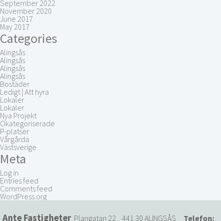
September 2022
November 2020
June 2017
May 2017
Categories
Alingsås
Alingsås
Alingsås
Alingsås
Bostäder
Ledigt | Att hyra
Lokaler
Lokaler
Nya Projekt
Okategoriserade
P-platser
Vårgårda
Västsverige
Meta
Log in
Entries feed
Comments feed
WordPress.org
Ante Fastigheter
Plangatan 22 441 30 ALINGSÅS
Telefon: